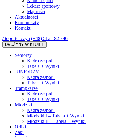
Nauka i sport
Lekarz sportowy
Mądrości
Aktualności
Komunikaty
Kontakt
/ toportenczyn
(+48) 512 182 746
DRUŻYNY W KLUBIE
Seniorzy
Kadra zespołu
Tabela + Wyniki
JUNIORZY
Kadra zespołu
Tabela + Wyniki
Trampkarze
Kadra zespołu
Tabela + Wyniki
Młodziki
Kadra zespołu
Młodziki I – Tabela + Wyniki
Młodziki II – Tabela + Wyniki
Orliki
Żaki