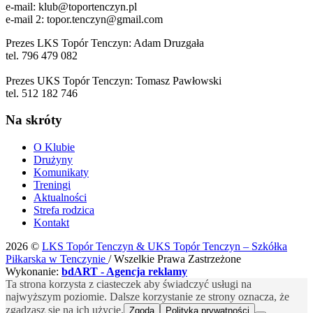
e-mail: klub@toportenczyn.pl
e-mail 2: topor.tenczyn@gmail.com
Prezes LKS Topór Tenczyn: Adam Druzgała
tel. 796 479 082
Prezes UKS Topór Tenczyn: Tomasz Pawłowski
tel. 512 182 746
Na skróty
O Klubie
Drużyny
Komunikaty
Treningi
Aktualności
Strefa rodzica
Kontakt
2026 ©
LKS Topór Tenczyn & UKS Topór Tenczyn – Szkółka
Piłkarska w Tenczynie
/ Wszelkie Prawa Zastrzeżone
Wykonanie:
bdART - Agencja reklamy
Ta strona korzysta z ciasteczek aby świadczyć usługi na
najwyższym poziomie. Dalsze korzystanie ze strony oznacza, że
zgadzasz się na ich użycie.
Zgoda
Polityka prywatności