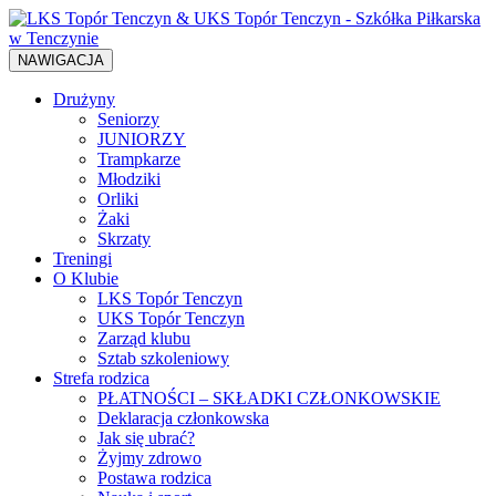
NAWIGACJA
Drużyny
Seniorzy
JUNIORZY
Trampkarze
Młodziki
Orliki
Żaki
Skrzaty
Treningi
O Klubie
LKS Topór Tenczyn
UKS Topór Tenczyn
Zarząd klubu
Sztab szkoleniowy
Strefa rodzica
PŁATNOŚCI – SKŁADKI CZŁONKOWSKIE
Deklaracja członkowska
Jak się ubrać?
Żyjmy zdrowo
Postawa rodzica